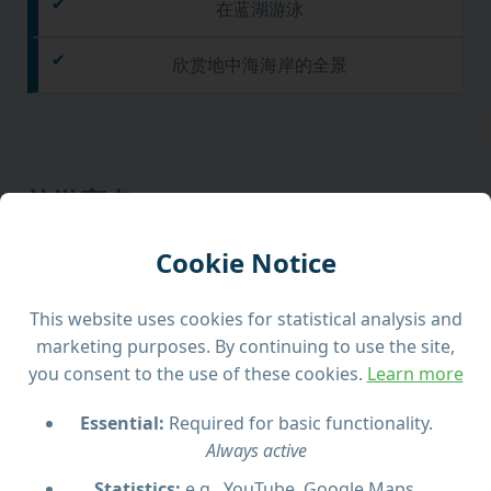
在蓝湖游泳
欣赏地中海海岸的全景
旅游亮点
Cookie Notice
欣赏马耳他夕阳美景
This website uses cookies for statistical analysis and
在船上放松并享受沿途风光
marketing purposes. By continuing to use the site,
you consent to the use of these cookies.
Learn more
适合浪漫或轻松的夜晚出行
Essential:
Required for basic functionality.
Always active
Statistics:
e.g., YouTube, Google Maps,