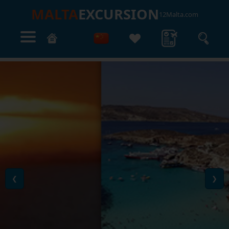
MALTA
EXCURSION
12Malta.com
❮
❯