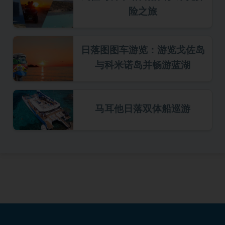
险之旅
日落图图车游览：游览戈佐岛
与科米诺岛并畅游蓝湖
马耳他日落双体船巡游