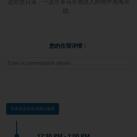
边欣赏日落，一边尽享马耳他迷人的地中海海岸
线。
您的住宿详情：
科米诺及蓝色潟湖日落游
12:30 PM - 1:00 PM