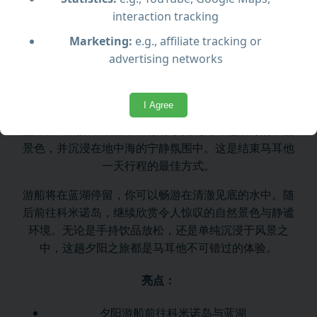
interaction tracking
预期内容
Marketing:
e.g., affiliate tracking or
advertising networks
踏上一段浪漫的夕阳之旅，航向科米诺岛与蓝湖，欣赏
全景日落美景，感受马耳他海岸的宁静水域。
I Agree
加入这次难忘的夕阳游船之旅，前往科米诺岛与著名的
蓝湖。当太阳缓缓落下，你将享受到马耳他沿海的壮丽
景色，并沉浸在地中海的宁静氛围中。这是结束马耳他
一天行程的最佳方式。
游船将在蓝湖停留，你可以畅游在清澈见底的水中。随
后前往科米诺岛，继续欣赏令人惊叹的自然景色与静谧
环境。无论是手持饮品放松，还是单纯沉浸于风景之
中，这趟夕阳之旅都是马耳他不可错过的体验。
亮点：
夕阳游船前往科米诺岛与蓝湖