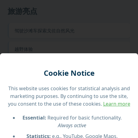
旅游亮点
驾驶沙滩车探索戈佐自然风光
越野体验
探访著名与隐秘景点
Cookie Notice
三道菜午餐
This website uses cookies for statistical analysis and
marketing purposes. By continuing to use the site,
you consent to the use of these cookies.
Learn more
夏季畅泳
Essential:
Required for basic functionality.
船游科米诺洞穴
Always active
Statistics:
e.g., YouTube, Google Maps,