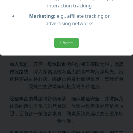
interaction tracking
Marketing:
e.g., affiliate tracking or
预期内容
advertising networks
通过这次全天越野沙滩车之旅，探索戈佐岛的原始之
I Agree
美。由本地向导带领，你将驾驶自己的沙滩车，穿越风
景如画的路线，发掘岛上的隐藏秘境。
加入我们，开启一场惊险刺激的沙滩车探险之旅，远离
传统路线，深入探索戈佐岛迷人的乡村与海岸风光。沿
途将穿越古朴村落、崎岖山路及壮丽观景点，驾驶简单
易操控的沙滩车轻松应对各种地形。
经验丰富的导游将带领车队，确保旅途安全，并讲解戈
佐岛的历史文化与自然奇观。旅途中设有多处停留点拍
照，还包含一顿包含素食、纯素及清真选项的三道菜轻
食午餐。
夏季行程还包括在戈佐岛迷人海滩的畅游时间，别忘了