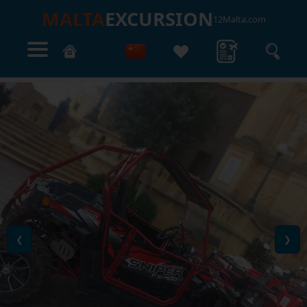
MALTA
EXCURSION
12Malta.com
❮
❯