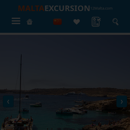
MALTA
EXCURSION
12Malta.com
❮
❯