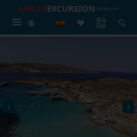
MALTA
EXCURSION
12Malta.com
❮
❯