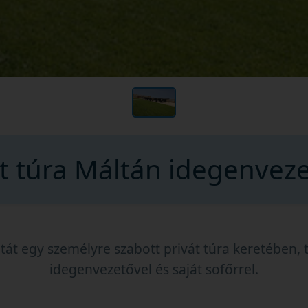
át túra Máltán idegenveze
tát egy személyre szabott privát túra keretében, t
idegenvezetővel és saját sofőrrel.