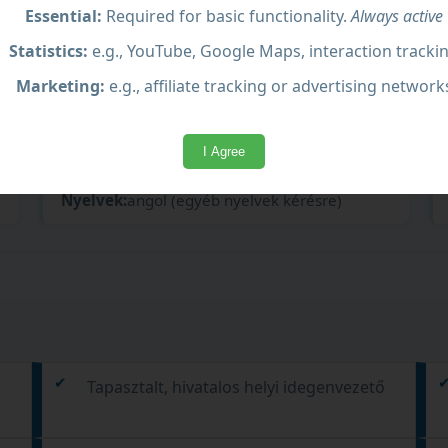
Essential:
Required for basic functionality.
Always active
Statistics:
e.g., YouTube, Google Maps, interaction tracki
Marketing:
e.g., affiliate tracking or advertising network
I Agree
Nyelvek:
angol (egyéb nyelvek kérésre)
Tapasztalt, hivatalos helyi idegenvezető