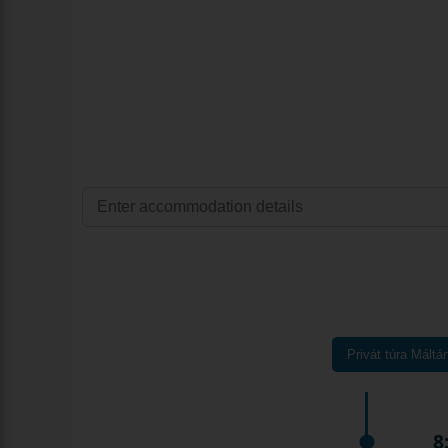
Privát túra Máltá
8