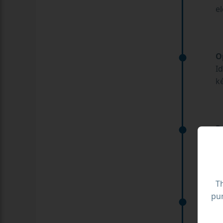
e
O
Id
k
R
T
ki
Th
pur
K
A 