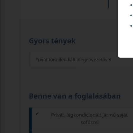
Gyors tények
Privát túra dedikált idegenvezetővel
Benne van a foglalásában
Privát, légkondicionált jármű saját
sofőrrel