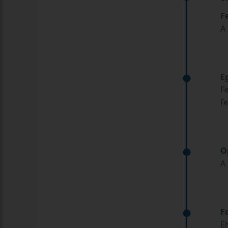
F
A
E
F
fe
O
A 
F
É