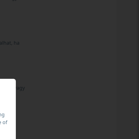
alhat, ha
llókra vagy
ing
e of
ltáról.