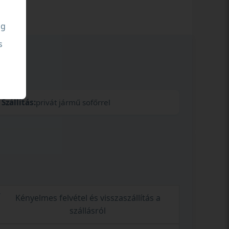
ng
s
Szállítás:
privát jármű sofőrrel
Kényelmes felvétel és visszaszállítás a
szállásról