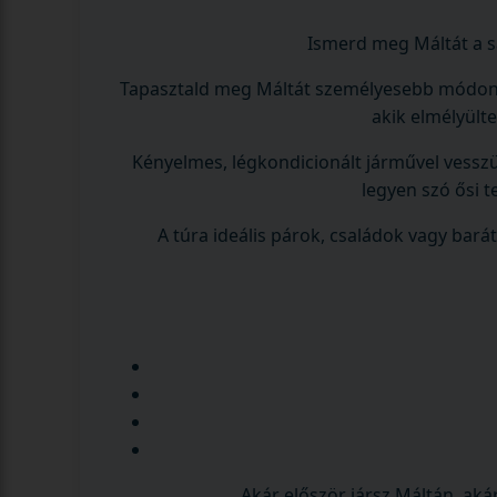
Ismerd meg Máltát a sa
Tapasztald meg Máltát személyesebb módon egy
akik elmélyülte
Kényelmes, légkondicionált járművel vesszük 
legyen szó ősi t
A túra ideális párok, családok vagy bar
Akár először jársz Máltán, aká