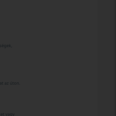
sségek,
at az úton.
ket vagy