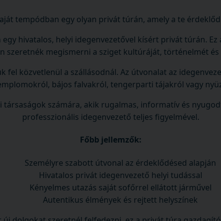
ját tempódban egy olyan privát túrán, amely a te érdeklőd
 hivatalos, helyi idegenvezetővel kísért privát túrán. Ez
n szeretnék megismerni a sziget kultúráját, történelmét és r
fel közvetlenül a szállásodnál. Az útvonalat az idegenvezet
emplomokról, bájos falvakról, tengerparti tájakról vagy ny
áti társaságok számára, akik rugalmas, informatív és nyugo
professzionális idegenvezető teljes figyelmével.
Főbb jellemzők:
Személyre szabott útvonal az érdeklődésed alapján
Hivatalos privát idegenvezető helyi tudással
Kényelmes utazás saját sofőrrel ellátott járművel
Autentikus élmények és rejtett helyszínek
r új dolgokat szeretnél felfedezni, ez a privát túra gazdagít