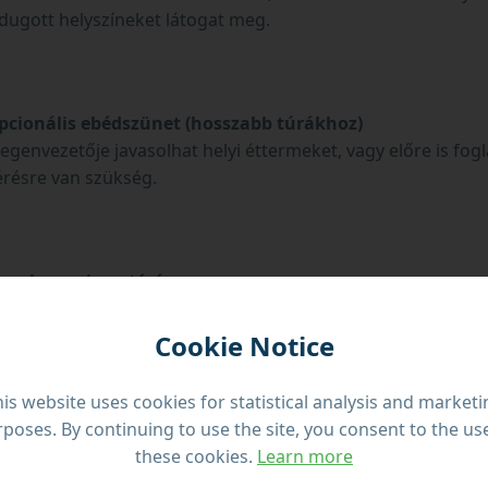
ldugott helyszíneket látogat meg.
pcionális ebédszünet (hosszabb túrákhoz)
egenvezetője javasolhat helyi éttermeket, vagy előre is fogl
érésre van szükség.
ugalmas visszatérés
érjen vissza a saját tempójában, időt hagyva az utolsó megá
látásokra.
Cookie Notice
is website uses cookies for statistical analysis and market
poses. By continuing to use the site, you consent to the us
ihelyezés
these cookies.
Learn more
szállásánál leteszik, és felejthetetlen emlékekkel távozik Má