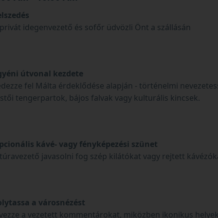
elszedés
 privát idegenvezető és sofőr üdvözli Önt a szállásán
gyéni útvonal kezdete
edezze fel Málta érdeklődése alapján - történelmi nevezete
stői tengerpartok, bájos falvak vagy kulturális kincsek.
pcionális kávé- vagy fényképezési szünet
túravezető javasolni fog szép kilátókat vagy rejtett kávézók
olytassa a városnézést
lvezze a vezetett kommentárokat, miközben ikonikus helye