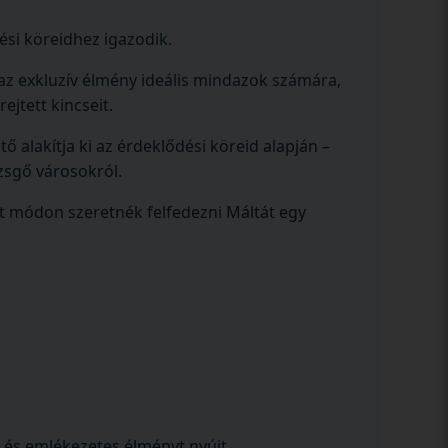
ési köreidhez igazodik.
 az exkluzív élmény ideális mindazok számára,
ejtett kincseit.
ő alakítja ki az érdeklődési köreid alapján –
üzsgő városokról.
dt módon szeretnék felfedezni Máltát egy
ó és emlékezetes élményt nyújt.