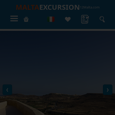
MALTA
EXCURSION
12Malta.com
❮
❯