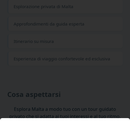
Esplorazione privata di Malta
Approfondimenti da guida esperta
Itinerario su misura
Esperienza di viaggio confortevole ed esclusiva
Cosa aspettarsi
Esplora Malta a modo tuo con un tour guidato
privato che si adatta ai tuoi interessi e al tuo ritmo.
Vivi Malta in modo esclusivo con un tour privato