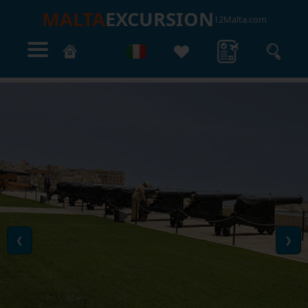
MALTA
EXCURSION
12Malta.com
❮
❯