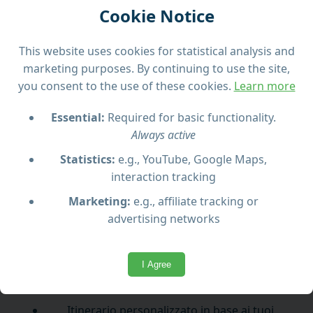
Cookie Notice
guidato da un esperto locale autorizzato. Questa
esperienza unica è perfetta per chi desidera
approfondire la cultura, la storia e gli angoli
This website uses cookies for statistical analysis and
nascosti dell’isola.
marketing purposes. By continuing to use the site,
you consent to the use of these cookies.
Learn more
Verrai prelevato direttamente dal tuo alloggio a
bordo di un veicolo confortevole e climatizzato.
Essential:
Required for basic functionality.
L’itinerario sarà modellato in base alle tue
Always active
preferenze – che tu voglia visitare templi antichi,
Statistics:
e.g., YouTube, Google Maps,
villaggi pittoreschi, coste suggestive o città vivaci.
interaction tracking
Il tour è ideale per coppie, famiglie o gruppi di amici
Marketing:
e.g., affiliate tracking or
che cercano un modo flessibile, istruttivo e
advertising networks
rilassante per esplorare Malta con l’attenzione
completa di una guida professionista.
I Agree
Punti salienti:
Itinerario personalizzato in base ai tuoi