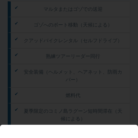
マルタまたはゴゾでの送迎
ゴゾへのボート移動（天候による）
クアッドバイクレンタル（セルフドライブ）
熟練ツアーリーダー同行
安全装備（ヘルメット、ヘアネット、防雨カ
バー）
燃料代
夏季限定のコミノ島ラグーン短時間滞在（天
候による）
帰りの船でコミノ洞窟を通過