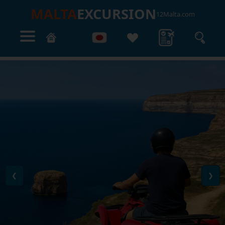
MALTA
EXCURSION
12Malta.com
❮
❯