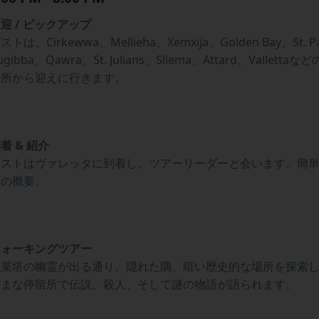
迎 / ピックアップ
ストは、Cirkewwa、Mellieha、Xemxija、Golden Bay、St. Pa
ugibba、Qawra、St. Julians、Sliema、Attard、Vallett
場所から迎えに行きます。
着 & 紹介
ゲストはヴァレッタに到着し、ツアーリーダーと会います。簡
夜の概要。
ウォーキングツアー
瓦莱塔の幽霊が出る通り、隠れた隅、暗い歴史的な場所を探索
ざまな停留所で伝説、殺人、そして謎の物語が語られます。