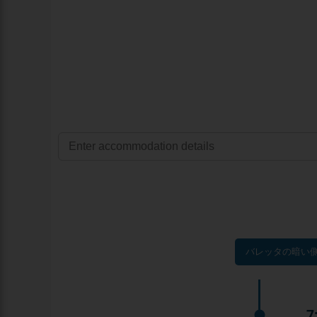
バレッタの暗い側
7