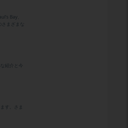
ul’s Bay、
aなどのさまざまな
単な紹介と今
します。さま