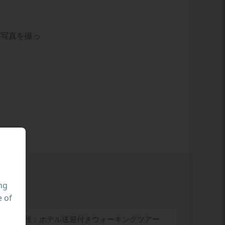
の写真を撮っ
ing
e of
交通手段：ホテル送迎付きウォーキングツアー