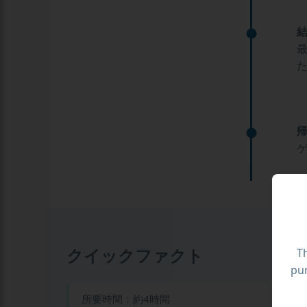
クイックファクト
Th
pur
所要時間：約4時間