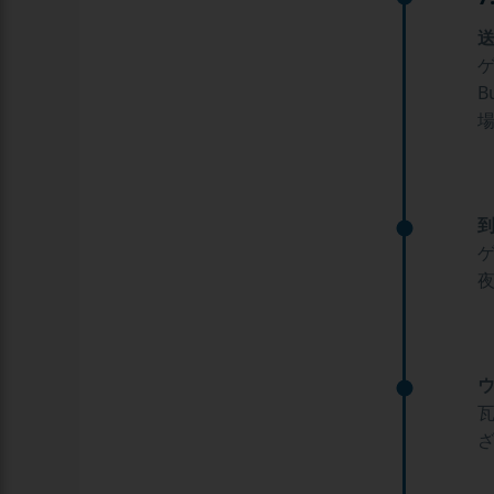
送
ゲ
B
到