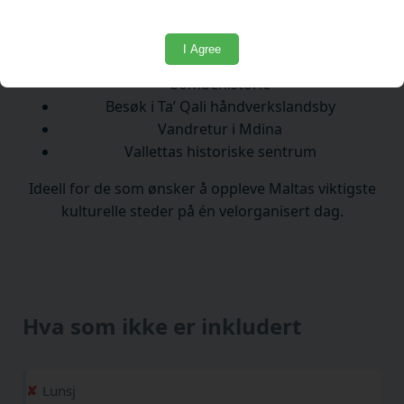
Høydepunkter:
I Agree
Mosta-kuppelen og andre verdenskrigs
bombehistorie
Besøk i Ta’ Qali håndverkslandsby
Vandretur i Mdina
Vallettas historiske sentrum
Ideell for de som ønsker å oppleve Maltas viktigste
kulturelle steder på én velorganisert dag.
Hva som ikke er inkludert
Lunsj