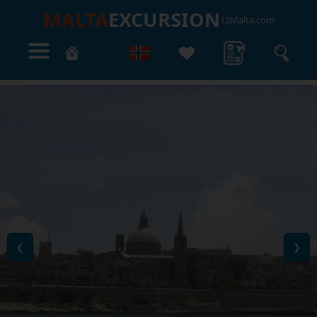
MALTA
EXCURSION
12Malta.com
❮
❯