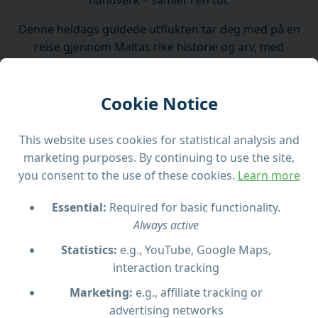
håndverk – samlet i én tur.
Denne heldags guidede utflukten tar deg med på en
reise gjennom Maltas rike historie og arv, med
besøk til fire av de mest kjente stedene.
Turen starter ved den imponerende Mosta-
Cookie Notice
kuppelen, kjent for sitt mirakuløse overlevelse
under andre verdenskrig. Deretter går turen til Ta’
This website uses cookies for statistical analysis and
Qali håndverkslandsby, hvor du kan se håndverkere
marketing purposes. By continuing to use the site,
lage produkter av glass, sølv og blonder.
you consent to the use of these cookies.
Learn more
Neste stopp er den gamle stille byen Mdina – Maltas
Essential:
Required for basic functionality.
tidligere hovedstad – med trange smug, edel
Always active
arkitektur og panoramautsikt fra bastionene. På
ettermiddagen går turen til hovedstaden Valletta
Statistics:
e.g., YouTube, Google Maps,
for en guidet spasertur inkludert Barrakka-hagene,
interaction tracking
utsiden av Stormesterpalasset og St. Johns Co-
Marketing:
e.g., affiliate tracking or
katedral.
advertising networks