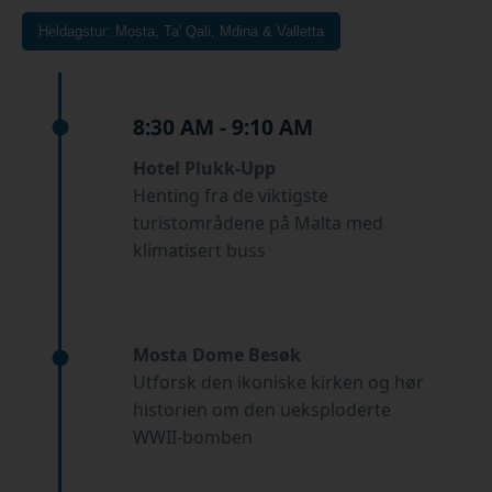
Heldagstur: Mosta, Ta' Qali, Mdina & Valletta
8:30 AM - 9:10 AM
Hotel Plukk-Upp
Henting fra de viktigste
turistområdene på Malta med
klimatisert buss
Mosta Dome Besøk
Utforsk den ikoniske kirken og hør
historien om den ueksploderte
WWII-bomben