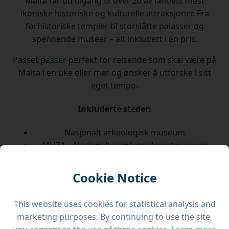
Malta får du tilgang til over 20 av landets mest
ikoniske historiske og kulturelle attraksjoner. Fra
forhistoriske templer til storslåtte palasser og
spennende museer – alt inkludert i én pris.
Passet passer perfekt for reisende som skal være på
Malta i en uke eller mer og ønsker å utforske i sitt
eget tempo.
Inkluderte steder:
Nasjonalt arkeologisk museum
MUŻA – Nasjonalt samfunnskunstmuseum
Stormesterens palass
Tolkingssenter for festningsbygging
Cookie Notice
Fort St. Elmo og Nasjonalt krigsmuseum
Inkvisitorens palass
This website uses cookies for statistical analysis and
Ħal Tarxien forhistorisk kompleks
marketing purposes. By continuing to use the site,
Fort St. Angelo