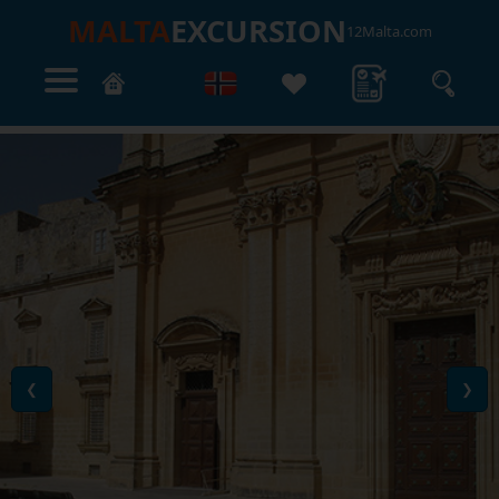
MALTA
EXCURSION
12Malta.com
❮
❯