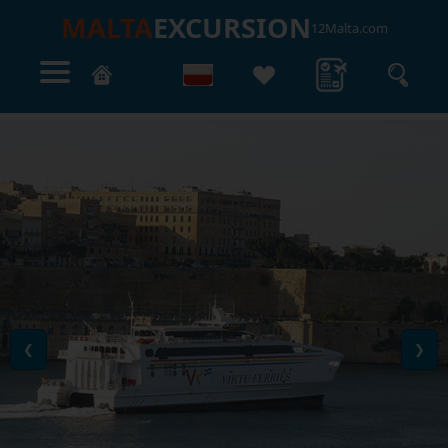
MALTA
EXCURSION
12Malta.com
❮
❯