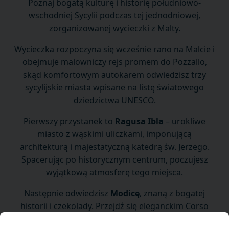
Poznaj bogatą kulturę i historię południowo-
wschodniej Sycylii podczas tej jednodniowej,
zorganizowanej wycieczki z Malty.
Wycieczka rozpoczyna się wcześnie rano na Malcie i
obejmuje malowniczy rejs promem do Pozzallo,
skąd komfortowym autokarem odwiedzisz trzy
sycylijskie miasta wpisane na listę światowego
dziedzictwa UNESCO.
Pierwszy przystanek to
Ragusa Ibla
– urokliwe
miasto z wąskimi uliczkami, imponującą
architekturą i majestatyczną katedrą św. Jerzego.
Spacerując po historycznym centrum, poczujesz
wyjątkową atmosferę tego miejsca.
Następnie odwiedzisz
Modicę
, znaną z bogatej
historii i czekolady. Przejdź się eleganckim Corso
Umberto I wśród zabytkowych budynków i