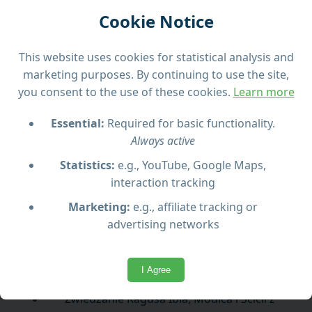
kościołów – i koniecznie spróbuj słynnej
Cookie Notice
modikańskiej czekolady w lokalnym sklepie.
Ostatni punkt programu to
Scicli
, malowniczo
This website uses cookies for statistical analysis and
położone miasteczko wśród skalistych wzgórz.
marketing purposes. By continuing to use the site,
Odkryj barokowe pałace i kościoły, w tym kościół św.
you consent to the use of these cookies.
Learn more
Mateusza położony wysoko nad miastem, z którego
roztacza się zapierający dech w piersiach widok.
Essential:
Required for basic functionality.
Always active
Przez całą podróż towarzyszyć Ci będzie
profesjonalny przewodnik, który opowie ciekawe
Statistics:
e.g., YouTube, Google Maps,
historie i fakty. Cena zawiera bilety na prom w obie
interaction tracking
strony, przejazd autokarem na Sycylii i zwiedzanie
Marketing:
e.g., affiliate tracking or
każdego miasta z przewodnikiem.
advertising networks
Najważniejsze atrakcje:
I Agree
Rejs promem w obie strony Malta–Pozzallo
Zwiedzanie Ragusa Ibla, Modica i Scicli z