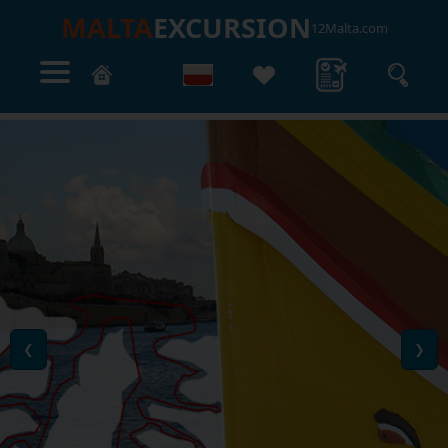
MALTA
EXCURSION
12Malta.com
❮
❯