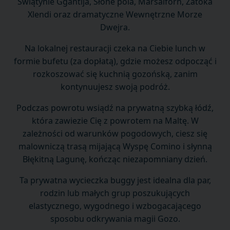
Świątynie Ggantija, Słone pola, Marsalforn, Zatoka
Xlendi oraz dramatyczne Wewnętrzne Morze
Dwejra.
Na lokalnej restauracji czeka na Ciebie lunch w
formie bufetu (za dopłatą), gdzie możesz odpocząć i
rozkoszować się kuchnią gozońską, zanim
kontynuujesz swoją podróż.
Podczas powrotu wsiądź na prywatną szybką łódź,
która zawiezie Cię z powrotem na Maltę. W
zależności od warunków pogodowych, ciesz się
malowniczą trasą mijającą Wyspę Comino i słynną
Błękitną Lagunę, kończąc niezapomniany dzień.
Ta prywatna wycieczka buggy jest idealna dla par,
rodzin lub małych grup poszukujących
elastycznego, wygodnego i wzbogacającego
sposobu odkrywania magii Gozo.