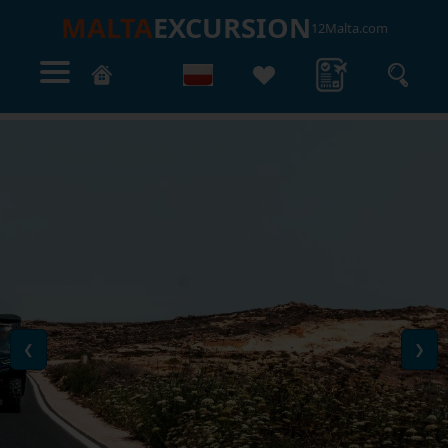
MALTA
EXCURSION
12Malta.com
❮
❯