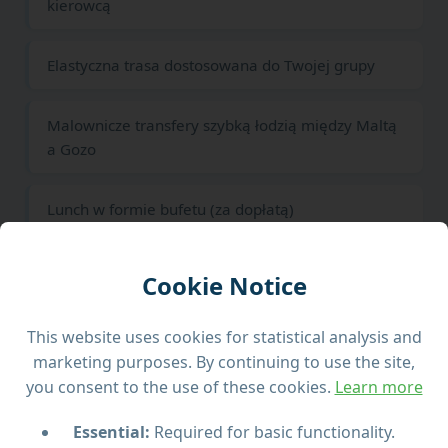
kierowcą
Elastyczna trasa dostosowana do Twojej grupy
Malownicze transfery szybką łodzią między Maltą
a Gozo
Lunch w formie bufetu (za dopłatą)
Zwiedzanie najważniejszych kulturalnych i
Cookie Notice
przyrodniczych atrakcji Gozo
This website uses cookies for statistical analysis and
marketing purposes. By continuing to use the site,
you consent to the use of these cookies.
Learn more
Czego się spodziewać
Essential:
Required for basic functionality.