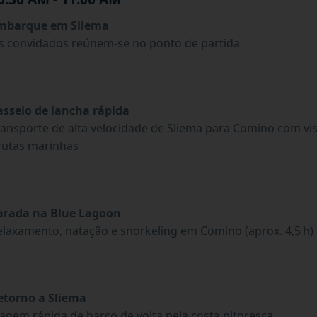
mbarque em Sliema
s convidados reúnem-se no ponto de partida
asseio de lancha rápida
ransporte de alta velocidade de Sliema para Comino com vis
rutas marinhas
arada na Blue Lagoon
elaxamento, natação e snorkeling em Comino (aprox. 4,5 h)
etorno a Sliema
iagem rápida de barco de volta pela costa pitoresca