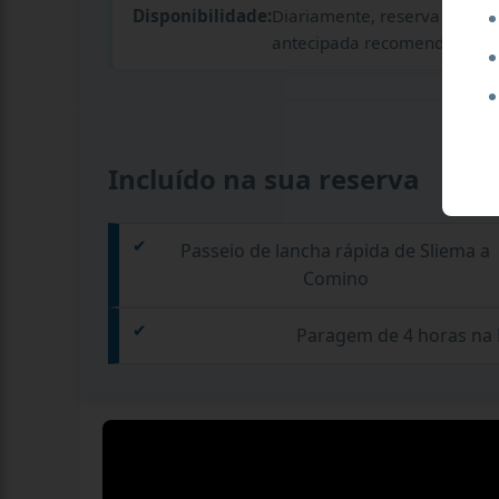
Disponibilidade:
Diariamente, reserva
antecipada recomendada
Incluído na sua reserva
Passeio de lancha rápida de Sliema a
Comino
Paragem de 4 horas na 