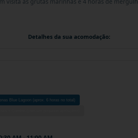
 visita às grutas marinhas e 4 horas de mergulh
Detalhes da sua acomodação:
enas Blue Lagoon (aprox. 6 horas no total)
 Gozo + Comino (com um pequeno acréscimo)
0:30 AM - 11:00 AM