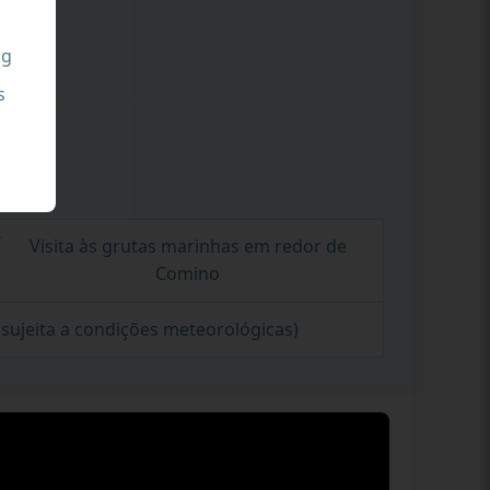
ng
s
Visita às grutas marinhas em redor de
Comino
(sujeita a condições meteorológicas)