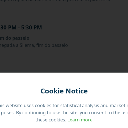
:30 PM - 5:30 PM
im do passeio
hegada a Sliema, fim do passeio
Cookie Notice
is website uses cookies for statistical analysis and market
Partida:
Sliema Ferries
poses. By continuing to use the site, you consent to the us
these cookies.
Learn more