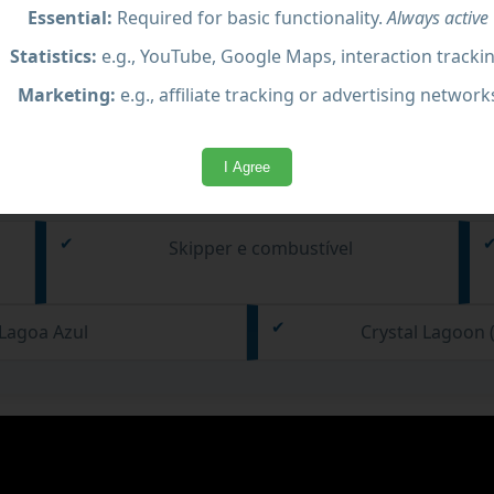
Essential:
Required for basic functionality.
Always active
Statistics:
e.g., YouTube, Google Maps, interaction tracki
Marketing:
e.g., affiliate tracking or advertising network
I Agree
Skipper e combustível
Lagoa Azul
Crystal Lagoon 