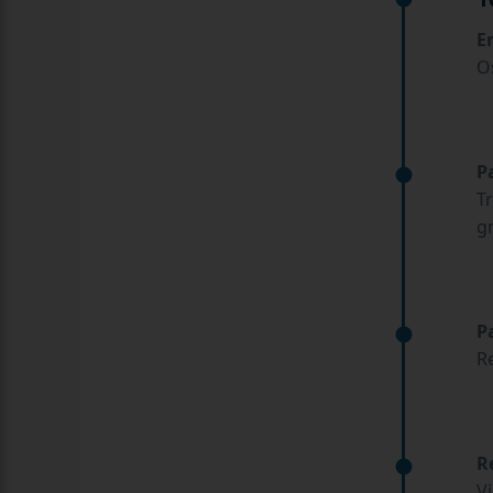
E
O
P
T
g
P
R
R
V