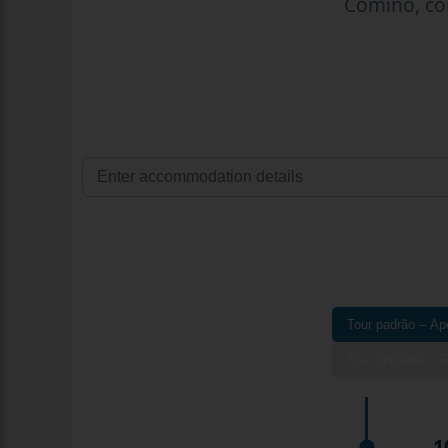
Comino, com
Tour padrão – Ap
Tour opcional –
1