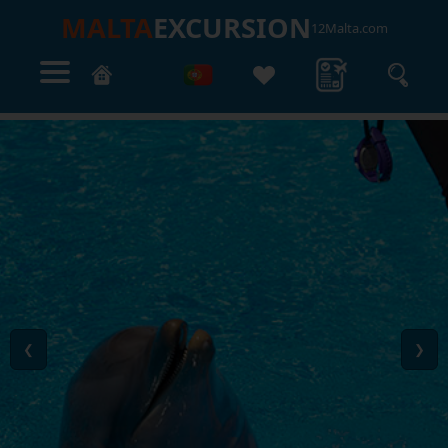
MALTA
EXCURSION
12Malta.com
❮
❯