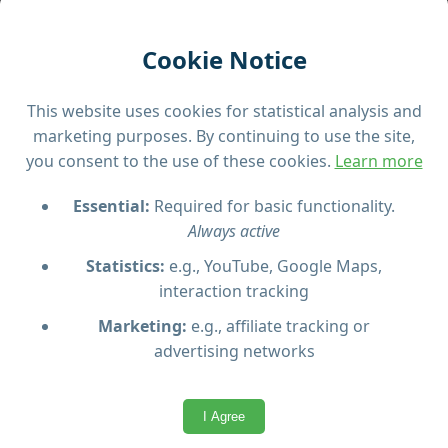
Explore Malta ao seu ritmo com um tour guiado
privado que se adapta aos seus interesses e
preferências.
Cookie Notice
Viva uma experiência verdadeiramente
This website uses cookies for statistical analysis and
personalizada em Malta com um tour privado
marketing purposes. By continuing to use the site,
guiado por um especialista local licenciado. Ideal
you consent to the use of these cookies.
Learn more
para quem deseja mergulhar na cultura, história e
lugares secretos da ilha.
Essential:
Required for basic functionality.
Always active
Será recolhido diretamente no seu alojamento num
veículo confortável e climatizado. A partir daí, o guia
Statistics:
e.g., YouTube, Google Maps,
criará o itinerário de acordo com os seus interesses
interaction tracking
– seja por templos antigos, vilas encantadoras,
Marketing:
e.g., affiliate tracking or
costas panorâmicas ou cidades vibrantes.
advertising networks
Este tour é ideal para casais, famílias ou amigos que
procuram uma forma flexível, informativa e
I Agree
relaxante de explorar Malta com a total atenção de