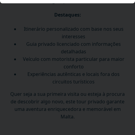
um guia profissional.
Destaques:
Itinerário personalizado com base nos seus
interesses
Guia privado licenciado com informações
detalhadas
Veículo com motorista particular para maior
conforto
Experiências autênticas e locais fora dos
circuitos turísticos
Quer seja a sua primeira visita ou esteja à procura
de descobrir algo novo, este tour privado garante
uma aventura enriquecedora e memorável em
Malta.