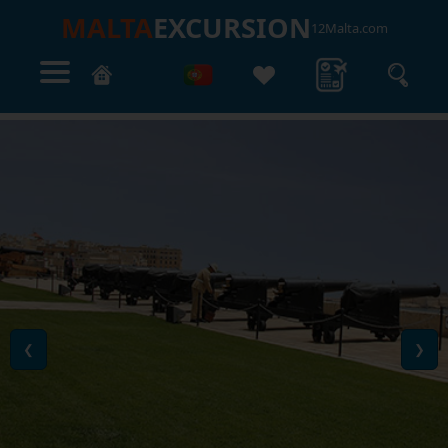
MALTA
EXCURSION
12Malta.com
❮
❯