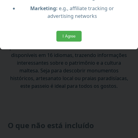
como a Cúpula de Mosta, Mdina, Rabat, Golden Bay
Marketing:
e.g., affiliate tracking or
e a Aldeia de Artesanato de Ta' Qali. Você pode
advertising networks
descer em qualquer parada para explorar e
retornar ao ônibus quando desejar.
I Agree
Nossos ônibus de dois andares oferecem vistas
panorâmicas e contam com comentários em áudio
disponíveis em 16 idiomas, trazendo informações
interessantes sobre o patrimônio e a cultura
maltesa. Seja para descobrir monumentos
históricos, artesanato local ou praias paradisíacas,
este passeio é ideal para todos os gostos.
O que não está incluído