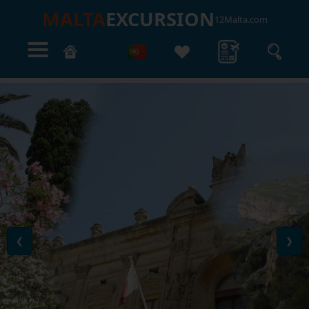
MALTA
EXCURSION
12Malta.com
❮
❯