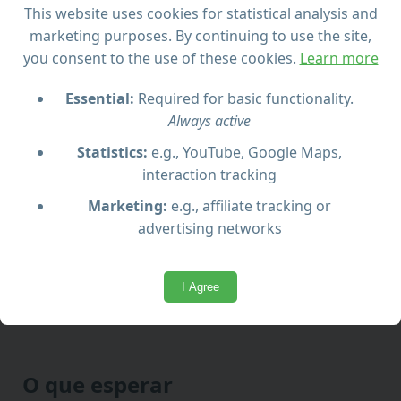
This website uses cookies for statistical analysis and
Viaje em um clássico ônibus vintage
marketing purposes. By continuing to use the site,
you consent to the use of these cookies.
Learn more
Visite o histórico Palazzo Falson com entrada
incluída
Essential:
Required for basic functionality.
Always active
Descubra os sulcos antigos de Clapham Junction
Statistics:
e.g., YouTube, Google Maps,
interaction tracking
Relaxe nos Jardins de Buskett em meio à natureza
Marketing:
e.g., affiliate tracking or
advertising networks
Desfrute de vistas incríveis nas Falésias de Dingli,
o ponto mais alto de Malta
I Agree
O que esperar