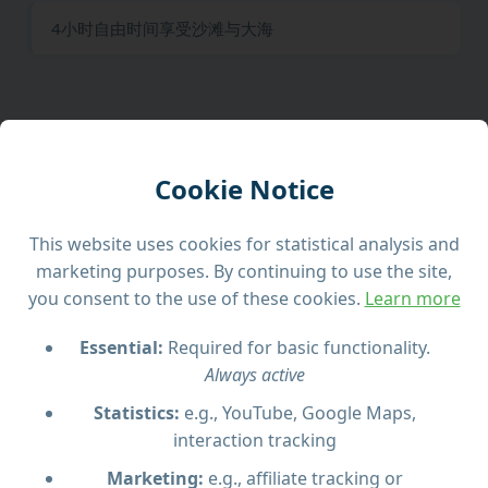
4小时自由时间享受沙滩与大海
预期内容
Cookie Notice
从斯利马出发，体验前往科米诺蓝湖与海蚀洞的高速探
This website uses cookies for statistical analysis and
险旅程。享受肾上腺素飙升的快感与超过4小时的沙滩自
marketing purposes. By continuing to use the site,
由时间。
you consent to the use of these cookies.
Learn more
搭乘马耳他速度最快的快艇之一，从斯利马出发前往著
名的科米诺蓝湖，展开一次令人难忘的快艇探险。沿途
Essential:
Required for basic functionality.
中可饱览地中海的壮丽美景。
Always active
Statistics:
e.g., YouTube, Google Maps,
抵达科米诺后，您将拥有大约4小时的自由时间，可尽情
interaction tracking
游泳、浮潜或在蓝湖清澈碧蓝的水中放松。还将探索
Crystal Lagoon（视天气情况而定），并参加海蚀洞游
Marketing:
e.g., affiliate tracking or