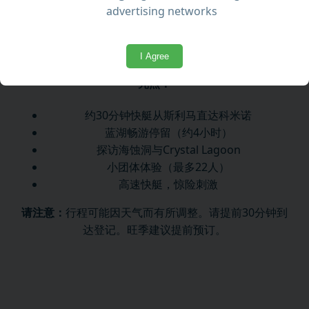
览之旅，途中将在隐秘海岸点停留拍照。
advertising networks
这趟旅程非常适合追求刺激的游客、情侣及家庭，想以
快速、充满乐趣且风景优美的方式探索科米诺岛。
I Agree
亮点：
约30分钟快艇从斯利马直达科米诺
蓝湖畅游停留（约4小时）
探访海蚀洞与Crystal Lagoon
小团体体验（最多22人）
高速快艇，惊险刺激
请注意：
行程可能因天气而有所调整。请提前30分钟到
达登记。旺季建议提前预订。