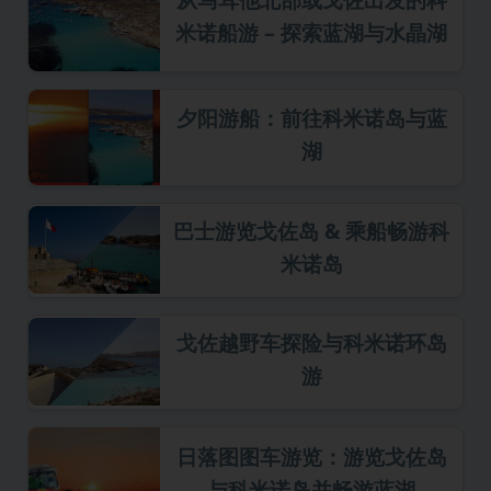
米诺船游 – 探索蓝湖与水晶湖
夕阳游船：前往科米诺岛与蓝
湖
巴士游览戈佐岛 & 乘船畅游科
米诺岛
戈佐越野车探险与科米诺环岛
游
日落图图车游览：游览戈佐岛
与科米诺岛并畅游蓝湖