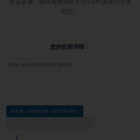
米诺蓝湖，途经海蚀洞并享受4小时游泳与浮潜
时光。
您的住宿详情：
标准游 – 仅蓝色潟湖（总计约6小时）
可选游 – 戈佐岛 + 科米诺岛（需额外收费）