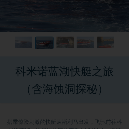
科米诺蓝湖快艇之旅
（含海蚀洞探秘）
搭乘惊险刺激的快艇从斯利马出发，飞驰前往科