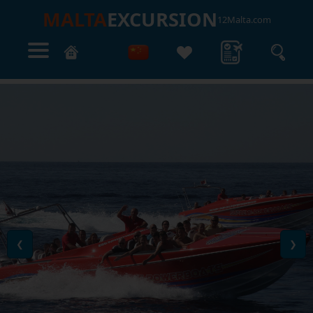
MALTA
EXCURSION
12Malta.com
❮
❯