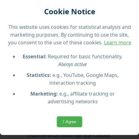
Turens højdepunkter
Cookie Notice
Udforsk de spektakulære havgrotter ved Blue
This website uses cookies for statistical analysis and
Grotto
marketing purposes. By continuing to use the site,
you consent to the use of these cookies.
Learn more
Besøg den traditionelle fiskerlandsby Marsaxlokk
Essential:
Required for basic functionality.
Always active
Oplev Maltas livlige søndagsmarked
Statistics:
e.g., YouTube, Google Maps,
interaction tracking
Marketing:
e.g., affiliate tracking or
advertising networks
Hvad du kan forvente
Tag på en uforglemmelig morgentur til de
I Agree
betagende havgrotter ved Blue Grotto og det
charmerende fiskerleje Marsaxlokk.