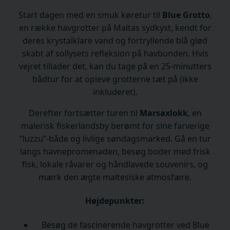
Start dagen med en smuk køretur til
Blue Grotto
,
en række havgrotter på Maltas sydkyst, kendt for
deres krystalklare vand og fortryllende blå glød
skabt af sollysets refleksion på havbunden. Hvis
vejret tillader det, kan du tage på en 25-minutters
bådtur for at opleve grotterne tæt på (ikke
inkluderet).
Derefter fortsætter turen til
Marsaxlokk
, en
malerisk fiskerlandsby berømt for sine farverige
“luzzu”-både og livlige søndagsmarked. Gå en tur
langs havnepromenaden, besøg boder med frisk
fisk, lokale råvarer og håndlavede souvenirs, og
mærk den ægte maltesiske atmosfære.
Højdepunkter:
Besøg de fascinerende havgrotter ved Blue