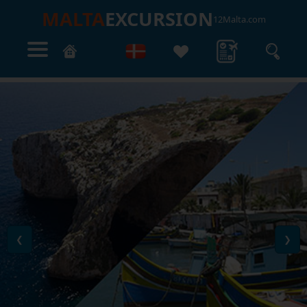
MALTA
EXCURSION
12Malta.com
❮
❯