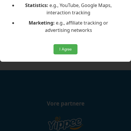
alle anmodninger)
Statistics:
e.g., YouTube, Google Maps,
Venligst sørg for, at dit telefonnummer er
interaction tracking
synligt, så vores team hurtigt kan ringe
Marketing:
e.g., affiliate tracking or
tilbage til dig.
advertising networks
I Agree
Vore partnere