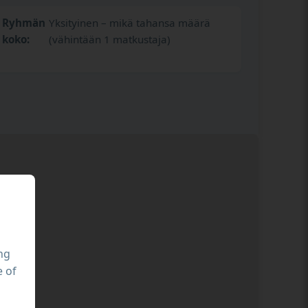
Ryhmän
Yksityinen – mikä tahansa määrä
koko:
(vähintään 1 matkustaja)
ing
e of