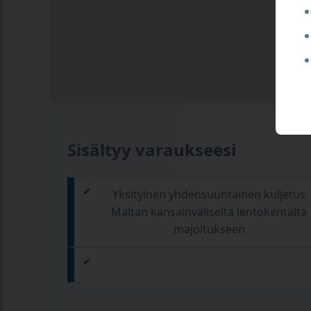
Sisältyy varaukseesi
Yksityinen yhdensuuntainen kuljetus
Maltan kansainväliseltä lentokentältä
majoitukseen