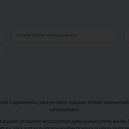
Ovelta ovelle -yksityispalvelu
ellä kuljetuksella, joka vie sinut suoraan Maltan kansainväl
vaivattomasti.
ankaluudet yksityisen lentokenttäkuljetuspalvelumme avulla. S
ttaja, joka auttaa matkatavaroidesi kanssa ja ohjaa sinut y