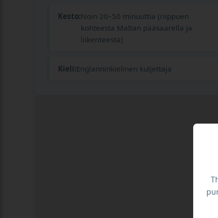
Kesto:
Noin 20–50 minuuttia (riippuen
kohteesta Maltan pääsaarella ja
liikenteestä)
Kieli:
Englanninkielinen kuljettaja
Th
pur