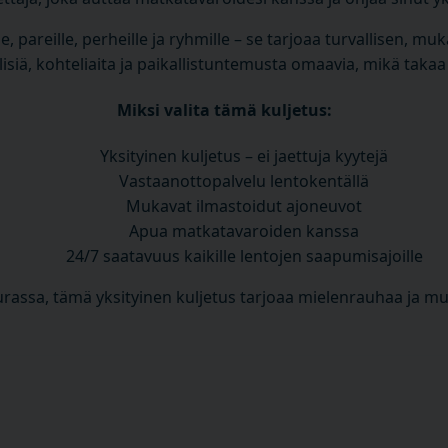
, pareille, perheille ja ryhmille – se tarjoaa turvallisen, mu
siä, kohteliaita ja paikallistuntemusta omaavia, mikä takaa m
Miksi valita tämä kuljetus:
Yksityinen kuljetus – ei jaettuja kyytejä
Vastaanottopalvelu lentokentällä
Mukavat ilmastoidut ajoneuvot
Apua matkatavaroiden kanssa
24/7 saatavuus kaikille lentojen saapumisajoille
urassa, tämä yksityinen kuljetus tarjoaa mielenrauhaa ja mu