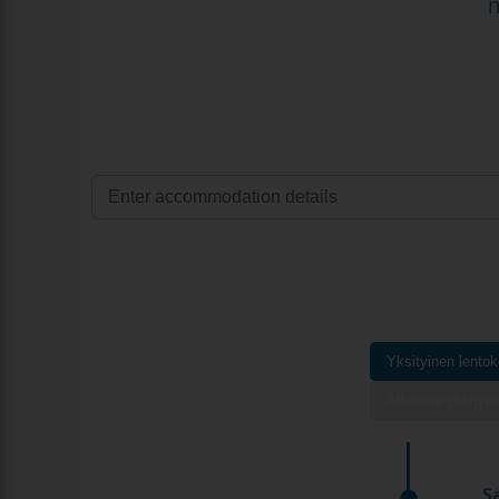
m
Yksityinen lentok
Aikajana yksityis
S