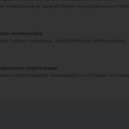
ae matkatavarat ja tapaa yksityinen kuljettajasi saapumishal
ähtö lentokentältä
loita matkasi mukavassa, ilmastoimituissa henkilöautossa.
aapuminen majoitukseen
ora pudotus hotellille, vierastaloille tai yksityiseen asuntosi