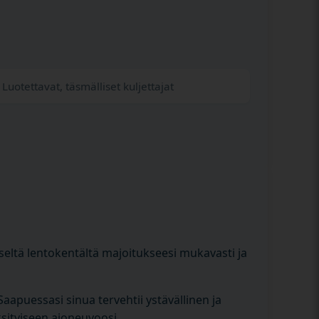
Luotettavat, täsmälliset kuljettajat
iseltä lentokentältä majoitukseesi mukavasti ja
aapuessasi sinua tervehtii ystävällinen ja
ksityiseen ajoneuvoosi.