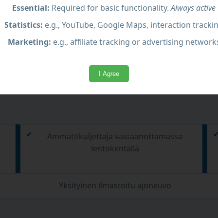
Essential:
Required for basic functionality.
Always active
Statistics:
e.g., YouTube, Google Maps, interaction tracki
Marketing:
e.g., affiliate tracking or advertising network
I Agree
Ammattikuljettaja vastaanottamassa
lentokentällä
Yksityinen ilmastoitu ajoneuvo