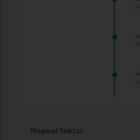
H
L
A
S
Su
Nopeat faktat