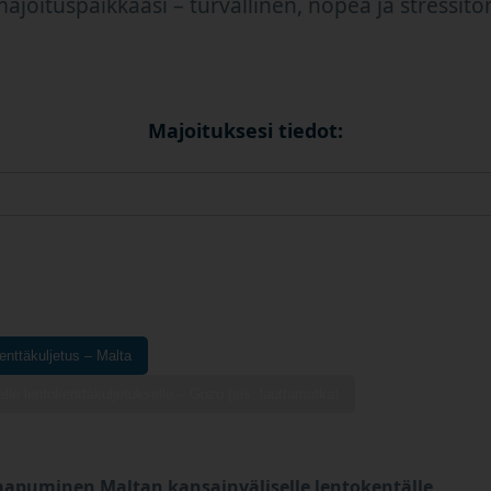
ajoituspaikkaasi – turvallinen, nopea ja stressitö
Majoituksesi tiedot:
enttäkuljetus – Malta
elle lentokenttäkuljetukselle – Gozo (sis. lauttamatka)
aapuminen Maltan kansainväliselle lentokentälle