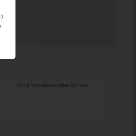
ng
s
Apua matkatavaroiden kanssa