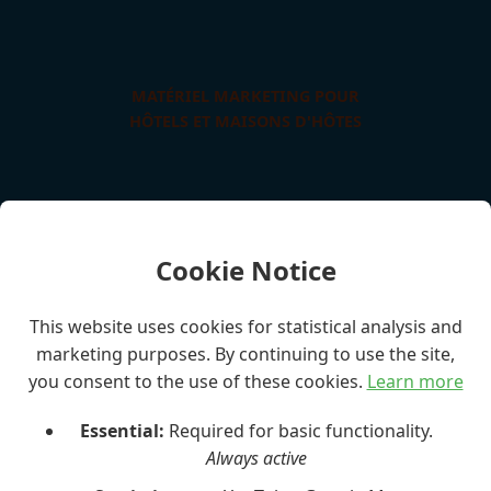
MATÉRIEL MARKETING POUR
HÔTELS ET MAISONS D'HÔTES
NOTRE ENGAGEMENT EN
MATIÈRE DE SERVICE ET DE
QUALITÉ
Cookie Notice
This website uses cookies for statistical analysis and
HEURES DE VOYAGE
marketing purposes. By continuing to use the site,
you consent to the use of these cookies.
Learn more
Essential:
Required for basic functionality.
À PROPOS DE L'ÉQUIPE
MALTAEXCURSION
Always active