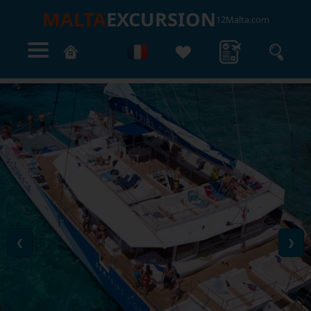
MALTA
EXCURSION
12Malta.com
❮
❯