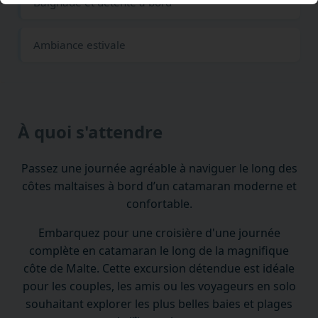
Baignade et détente à bord
Ambiance estivale
À quoi s'attendre
Passez une journée agréable à naviguer le long des
côtes maltaises à bord d’un catamaran moderne et
confortable.
Embarquez pour une croisière d'une journée
complète en catamaran le long de la magnifique
côte de Malte. Cette excursion détendue est idéale
pour les couples, les amis ou les voyageurs en solo
souhaitant explorer les plus belles baies et plages