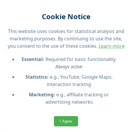
Cookie Notice
This website uses cookies for statistical analysis and
marketing purposes. By continuing to use the site,
you consent to the use of these cookies.
Learn more
Essential:
Required for basic functionality.
Always active
Statistics:
e.g., YouTube, Google Maps,
Points forts de la visite
interaction tracking
Marketing:
e.g., affiliate tracking or
Expérience en catamaran
advertising networks
Plusieurs baies pittoresques
I Agree