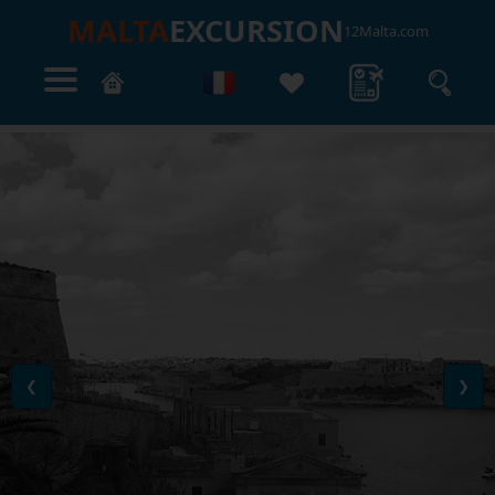
MALTA
EXCURSION
12Malta.com
❮
❯