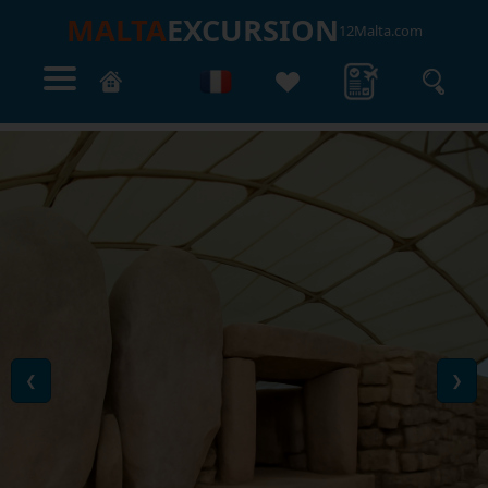
MALTA
EXCURSION
12Malta.com
❮
❯