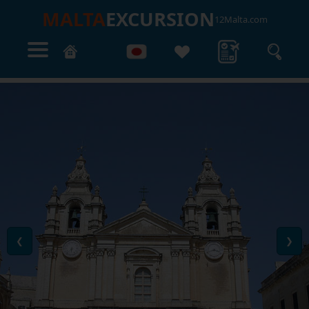
MALTA
EXCURSION
12Malta.com
❮
❯