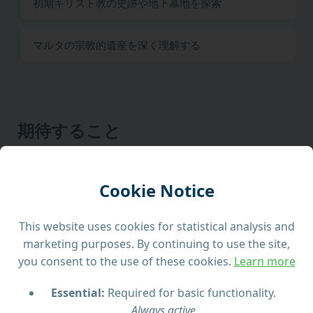
初期キリスト教の史跡や地下墓地を探索
マルタの宗教的遺産を深く理解する
期待すること
聖パウロのマルタ島上陸に関連する重要な場所を訪
れ、島に根付いた初期キリスト教の歴史を深く学びま
Cookie Notice
す。
This website uses cookies for statistical analysis and
この魅力的なガイド付きツアーでは、聖パウロがマル
marketing purposes. By continuing to use the site,
タ島にもたらした宗教的・文化的影響に迫ります。紀
you consent to the use of these cookies.
Learn more
元60年の船の難破によりマルタ島へたどり着いた彼
は、キリスト教の歴史に新たな章を刻みました。本ツ
Essential:
Required for basic functionality.
アーでは、彼の滞在に関連する重要なスポットを巡り
Always active