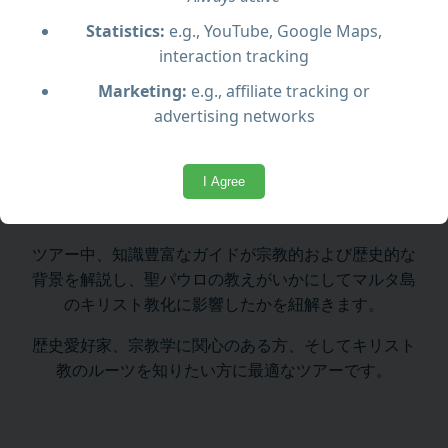
ます。
Statistics:
e.g., YouTube, Google Maps,
ツアーの見どころ：
interaction tracking
聖パウロの洞窟
：聖パウロが滞在し説教したと伝
Marketing:
e.g., affiliate tracking or
えられる場所。
advertising networks
聖パウロ礼拝堂
：彼の影響力と教えを称える聖
地。
I Agree
聖パウロのカタコンベ（地下墓地）
：初期キリス
ト教の埋葬文化を今に伝える広大な地下構造。
ツアー中、知識豊富なガイドが宗教的および歴史的な
背景を解説し、聖パウロの教えがいかにしてマルタ島
のキリスト教化に影響したかを紐解きます。
歴史愛好家、宗教学に関心のある方、そしてキリスト
教のルーツを知りたい方に最適なツアーです。