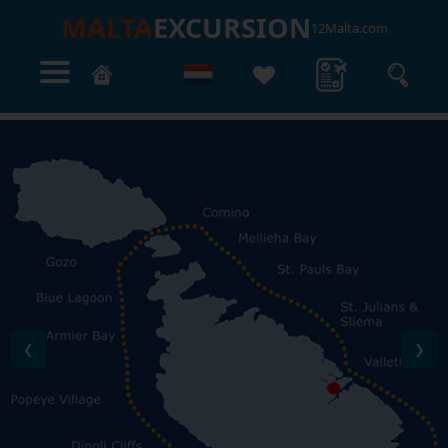
MALTA
EXCURSION
12Malta.com
❮
❯