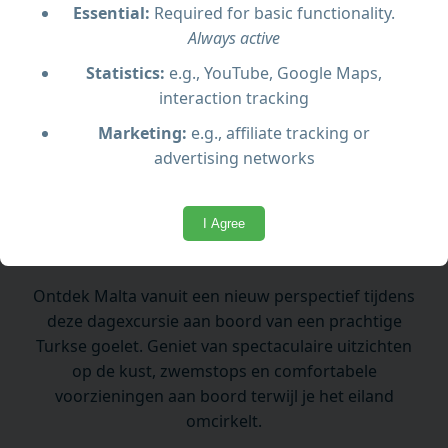
Essential:
Required for basic functionality.
Always active
Comfortabele voorzieningen en open bar aan
boord
Statistics:
e.g., YouTube, Google Maps,
interaction tracking
Traditionele Turkse goelet met ruime dekken
Marketing:
e.g., affiliate tracking or
advertising networks
I Agree
Wat je kunt verwachten
Ontdek Malta vanuit een nieuw perspectief tijdens
deze dagexcursie aan boord van een prachtige
Turkse goelet. Geniet van spectaculaire uitzichten
op de kust, zwemstops en comfortabele
voorzieningen aan boord terwijl je het eiland
omcirkelt.