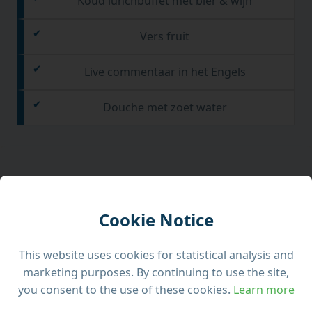
Koud lunchbuffet met bier & wijn
Vers fruit
Live commentaar in het Engels
Douche met zoet water
Hoogtepunten van de tour
Cookie Notice
Omvaart van de volledige kustlijn van Malta in
This website uses cookies for statistical analysis and
één dag
marketing purposes. By continuing to use the site,
you consent to the use of these cookies.
Learn more
Zwemmen bij Fomm ir-Rih en de Blue Lagoon