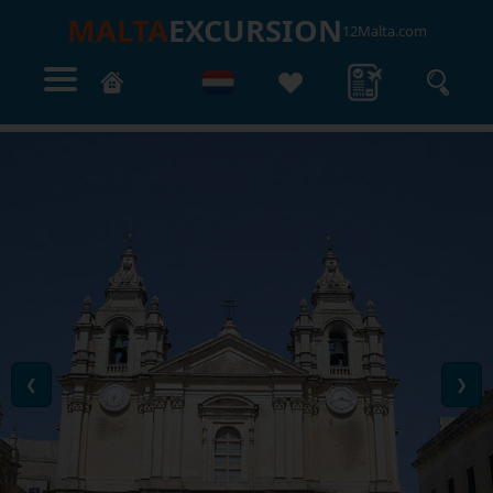
MALTA
EXCURSION
12Malta.com
❮
❯