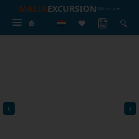
MALTA
EXCURSION
12Malta.com
❮
❯