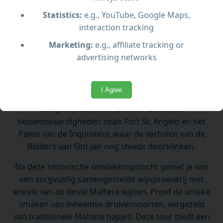
Wat je kunt verwachten
Statistics:
e.g., YouTube, Google Maps,
Ga mee op een reis door de historische Drie Steden
interaction tracking
van Malta – Vittoriosa, Senglea en Cospicua – en
Marketing:
e.g., affiliate tracking or
sluit af met een verfijnde proeverij van lokale wijnen.
advertising networks
Beleef de charme van Malta’s Drie Steden –
Vittoriosa, Senglea en Cospicua – tijdens deze
I Agree
boeiende rondleiding. Wandel door smalle straatjes
vol geschiedenis en bezoek iconische
bezienswaardigheden zoals Fort St. Angelo en het
Paleis van de Inquisiteur, waar de verhalen van de
Ridders van Sint-Jan nog steeds doorklinken.
Na deze historische ontdekkingstocht geniet je van
een zorgvuldig samengestelde wijnproeverij met
enkele van de beste Maltese wijnen. Proef de unieke
smaken van inheemse druivensoorten, vergezeld
van traditionele Maltese hapjes. Deze tour biedt een