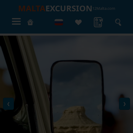
MALTA
EXCURSION
12Malta.com
❮
❯