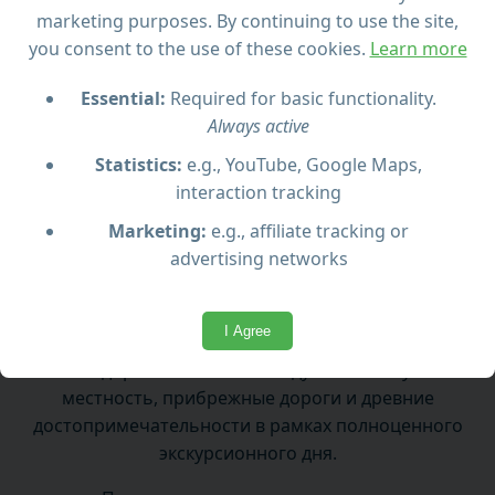
marketing purposes. By continuing to use the site,
you consent to the use of these cookies.
Learn more
Традиционный обед в стиле Гозо
Essential:
Required for basic functionality.
Обратный путь через пещеры Комино и
Always active
Голубую лагуну (если позволит погода)
Statistics:
e.g., YouTube, Google Maps,
interaction tracking
Marketing:
e.g., affiliate tracking or
advertising networks
Что ожидать
I Agree
Отправьтесь в джип-сафари по острову Гозо на
внедорожнике 4x4. Исследуйте сельскую
местность, прибрежные дороги и древние
достопримечательности в рамках полноценного
экскурсионного дня.