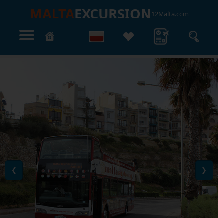
MALTA
EXCURSION
12Malta.com
❮
❯