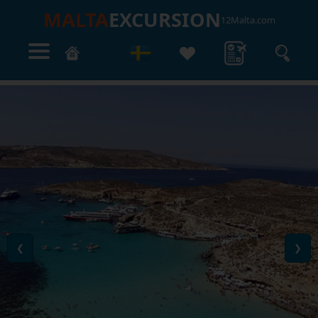
MALTA
EXCURSION
12Malta.com
❮
❯