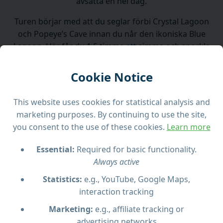
avsätta en hel dag.
Turen börjar med att du seglar förbi Crystal Lagoon
och Popeye’s Cave innan du når den ikoniska Blue
Lagoon. Här får du 1,5 timme att simma och snorkla
i kristallklart vatten eller ta en avkopplande
promenad på ön. Du kommer också att se naturens
Cookie Notice
underverk som Elephant Head Rock, Santa Maria-
grottorna och Smugglargrottan.
This website uses cookies for statistical analysis and
marketing purposes. By continuing to use the site,
Höjdpunkter:
you consent to the use of these cookies.
Learn more
Halvdags båttur till Blue Lagoon och Comino-
Essential:
Required for basic functionality.
grottor
Always active
1,5 timmes stopp för bad, snorkling och
utforskning
Statistics:
e.g., YouTube, Google Maps,
Modern och bekväm båt med toaletter och
interaction tracking
duschar
Marketing:
e.g., affiliate tracking or
Perfekt för korta semestrar och barnfamiljer
advertising networks