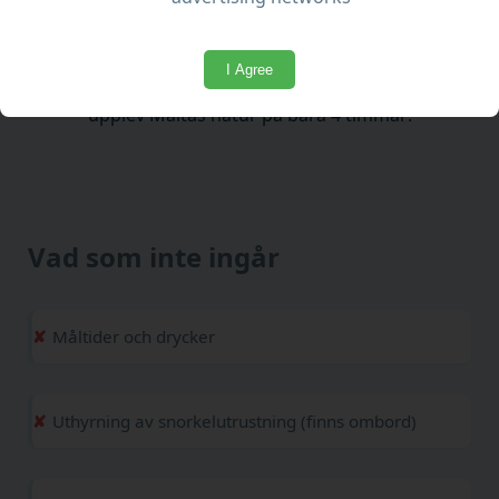
Tillgänglig för barnvagnar, rullstolar och alla
åldrar
I Agree
Denna tur kombinerar avkoppling och äventyr –
upplev Maltas natur på bara 4 timmar!
Vad som inte ingår
Måltider och drycker
Uthyrning av snorkelutrustning (finns ombord)