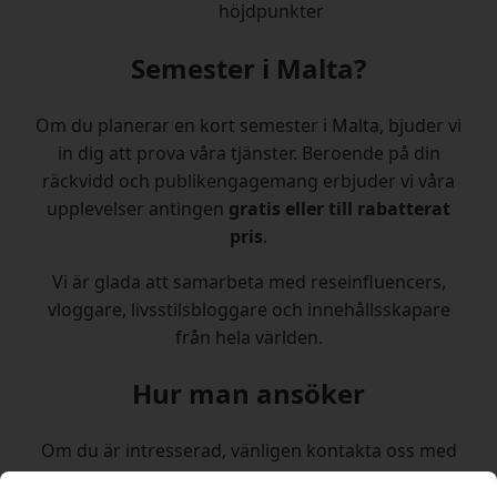
höjdpunkter
Semester i Malta?
Om du planerar en kort semester i Malta, bjuder vi
in dig att prova våra tjänster. Beroende på din
räckvidd och publikengagemang erbjuder vi våra
upplevelser antingen
gratis eller till rabatterat
pris
.
Vi är glada att samarbeta med reseinfluencers,
vloggare, livsstilsbloggare och innehållsskapare
från hela världen.
Hur man ansöker
Om du är intresserad, vänligen kontakta oss med
dina profil-länkar och statistik.