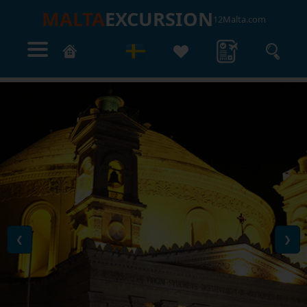
MALTA
EXCURSION
12Malta.com
❮
❯