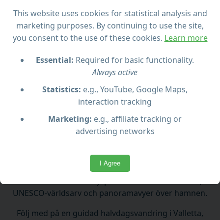
This website uses cookies for statistical analysis and
Besök UNESCO-platser och historiska byggnader
marketing purposes. By continuing to use the site,
you consent to the use of these cookies.
Learn more
Beundra barockarkitektur och Caravaggios
Essential:
Required for basic functionality.
mästerverk
Always active
Statistics:
e.g., YouTube, Google Maps,
Guidad av en kunnig lokal guide
interaction tracking
Marketing:
e.g., affiliate tracking or
advertising networks
Vad du kan förvänta dig
I Agree
Utforska Vallettas höjdpunkter: barockarkitektur,
UNESCO-världsarv och panoramavyer över hamnen.
Följ med på en guidad halvdagsvandring i Valletta,