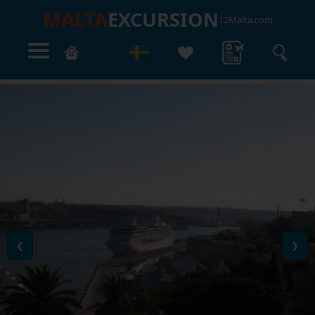
MALTA
EXCURSION
12Malta.com
❮
❯