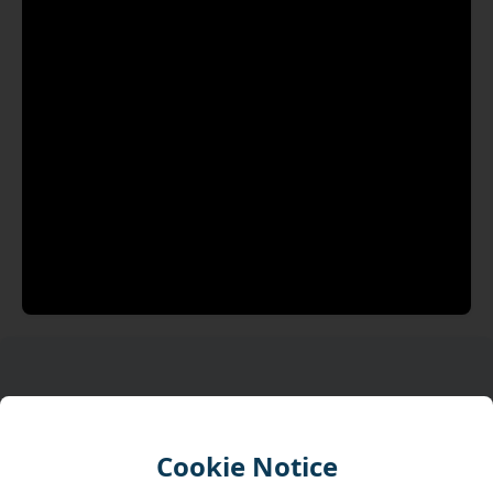
Tourhöjdpunkter
Cookie Notice
Upptäck Vallettas historia och kultur