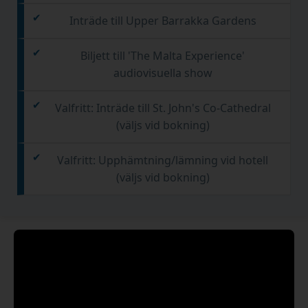
Inträde till Upper Barrakka Gardens
Biljett till 'The Malta Experience'
audiovisuella show
Valfritt: Inträde till St. John's Co-Cathedral
(väljs vid bokning)
Valfritt: Upphämtning/lämning vid hotell
(väljs vid bokning)